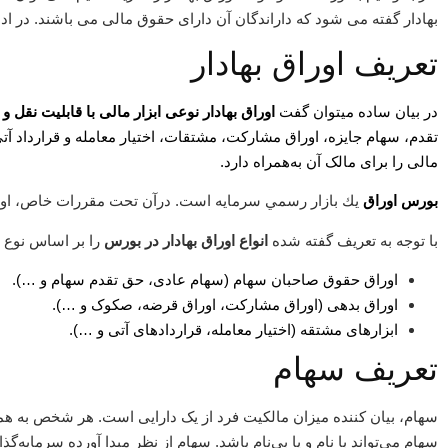
بهادار گفته می شود که داراندگان آن دارای حقوق مالی می باشند. در ادا
تعریف اوراق بهادار
در بیان ساده میتوان گفت
اوراق بهادار نوعی ابزار مالی با قابلیت نقل ‌و ‌‌
تقدم، سهام جایزه، اوراق مشارکت، مشتقات، اختیار معامله و قرارداد 
مالی را برای مالک آن به‌همراه دارد.
ﺑﻮﺭﺱ
ﺍﻭﺭﺍﻕ
ﻳﻚ ﺑﺎﺯﺍﺭ ﺭﺳﻤﻲ ﺳﺮﻣﺎﻳﻪ ﺍﺳﺖ. ﺩﺭﺁﻥ ﺗﺤﺖ ﻣﻘﺮﺭﺍﺕ ﺧﺎﺹ، ﺍﻭﺭﺍ
با توجه به تعریف گفته شده
انواع اوراق بهادار در بورس
را بر اساس نوع د
اوراق حقوق صاحبان سهام (سهام عادی، حق تقدم سهام و …).
اوراق بدهی (اوراق مشارکت، اوراق قرضه، صکوک و …).
ابزارهای مشتقه (اختیار معامله، قراردادهای آتی و …).
تعریف سهام
سهام، بیان کننده میزان مالکیت فرد از یک دارایی است. هر شخص به ه
سهام می‌تواند با نام و یا بی‌نام باشد. سهام از نظر مبدا آورده سرمایه‌گذ