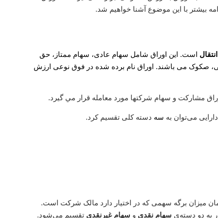
مه بیشتر با این موضوع آشنا خواهیم شد.
انتقال
است. این اوراق شامل سهام عادی، سهام ممتاز، حق
آتی، صکوک می باشند. اوراق نام برده شده در فوق نوعی ارزش
ﻕ ﻣﺸﺎﺭﻛﺖ و ﺳﻬﺎﻡ ﺷﺮﻛﺘﻬﺎ ﻣﻮﺭﺩ ﻣﻌﺎﻣﻠﻪ ﻗﺮﺍﺭ ﻣﻲ ﮔﻴﺮﺩ.
ارایی می‌توان به
سه
دسته کلی تقسیم کرد.
مان میزان برگه سهمی که در اختیار دارد مالک شرکت است.
ار به دو دسته‌ی
سهام نقدی
و
سهام غیرنقدی
تقسیم می‌شود.