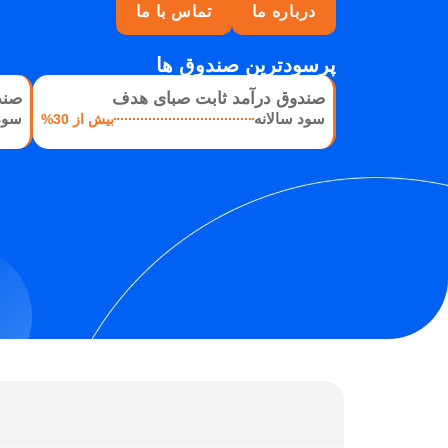
درباره ما
تماس با ما
پرسودترین صندوق ها
صندوق درآمد ثابت صبای هدف
صند
سود سالانه
سود 
بیش از 30%