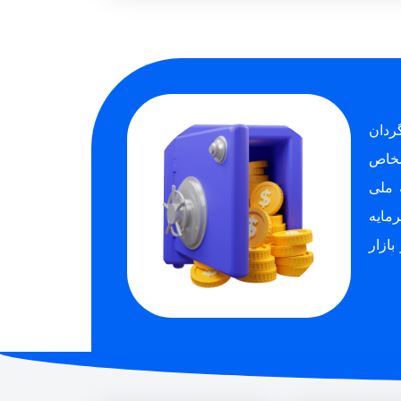
ردان
اشخاص
1391/1 تحت شماره 435015 و شناسه ملی
ت سرمایه
ازار